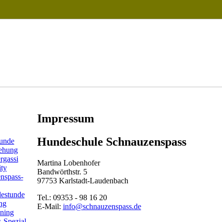
Impressum
Hundeschule Schnauzenspass
unde
iehung
rgassi
Martina Lobenhofer
ity
Bandwörthstr. 5
nspass-
97753 Karlstadt-Laudenbach
estunde
Tel.: 09353 - 98 16 20
ng
E-Mail:
info@schnauzenspass.de
ining
-Spezial