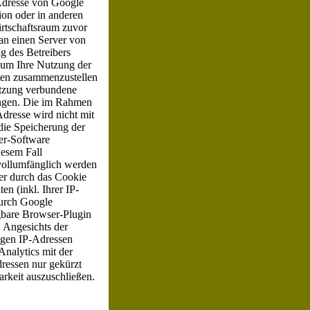
-Adresse von Google
ion oder in anderen
rtschaftsraum zuvor
an einen Server von
g des Betreibers
 um Ihre Nutzung der
äten zusammenzustellen
utzung verbundene
ingen. Die im Rahmen
dresse wird nicht mit
ie Speicherung der
er-Software
iesem Fall
 vollumfänglich werden
er durch das Cookie
n (inkl. Ihrer IP-
durch Google
gbare Browser-Plugin
. Angesichts der
igen IP-Adressen
nalytics mit der
ressen nur gekürzt
arkeit auszuschließen.