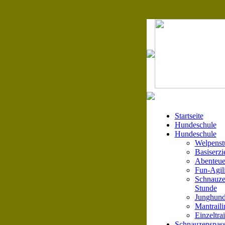
Startseite
Hundeschule
Hundeschule
Welpenst
Basiserz
Abenteue
Fun-Agil
Schnauze
Stunde
Junghund
Mantraili
Einzeltra
Schnauzenspass