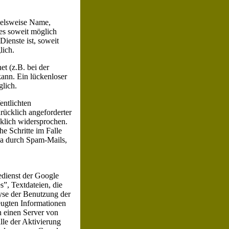
ielsweise Name,
es soweit möglich
Dienste ist, soweit
lich.
et (z.B. bei der
ann. Ein lückenloser
glich.
ntlichten
rücklich angeforderter
klich widersprochen.
he Schritte im Falle
a durch Spam-Mails,
edienst der Google
”, Textdateien, die
yse der Benutzung der
eugten Informationen
n einen Server von
lle der Aktivierung