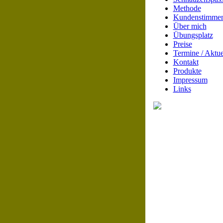
Methode
Kundenstimme
Über mich
Übungsplatz
Preise
Termine / Aktue
Kontakt
Produkte
Impressum
Links