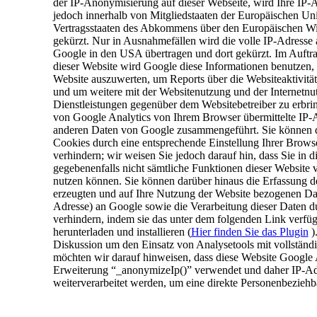
der IP-Anonymisierung auf dieser Webseite, wird Ihre IP
jedoch innerhalb von Mitgliedstaaten der Europäischen Un
Vertragsstaaten des Abkommens über den Europäischen Wi
gekürzt. Nur in Ausnahmefällen wird die volle IP-Adresse 
Google in den USA übertragen und dort gekürzt. Im Auftra
dieser Website wird Google diese Informationen benutzen,
Website auszuwerten, um Reports über die Websiteaktivit
und um weitere mit der Websitenutzung und der Internetn
Dienstleistungen gegenüber dem Websitebetreiber zu erbr
von Google Analytics von Ihrem Browser übermittelte IP-A
anderen Daten von Google zusammengeführt. Sie können d
Cookies durch eine entsprechende Einstellung Ihrer Brows
verhindern; wir weisen Sie jedoch darauf hin, dass Sie in d
gegebenenfalls nicht sämtliche Funktionen dieser Website
nutzen können. Sie können darüber hinaus die Erfassung d
erzeugten und auf Ihre Nutzung der Website bezogenen Date
Adresse) an Google sowie die Verarbeitung dieser Daten 
verhindern, indem sie das unter dem folgenden Link verfü
herunterladen und installieren (
Hier finden Sie das Plugin
)
Diskussion um den Einsatz von Analysetools mit vollständ
möchten wir darauf hinweisen, dass diese Website Google A
Erweiterung “_anonymizeIp()” verwendet und daher IP-Ad
weiterverarbeitet werden, um eine direkte Personenbeziehb