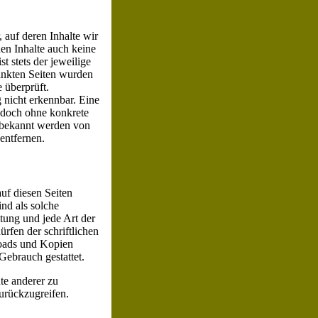
 auf deren Inhalte wir
en Inhalte auch keine
t stets der jeweilige
linkten Seiten wurden
 überprüft.
 nicht erkennbar. Eine
jedoch ohne konkrete
 bekannt werden von
entfernen.
auf diesen Seiten
ind als solche
tung und jede Art der
rfen der schriftlichen
loads und Kopien
 Gebrauch gestattet.
te anderer zu
zurückzugreifen.